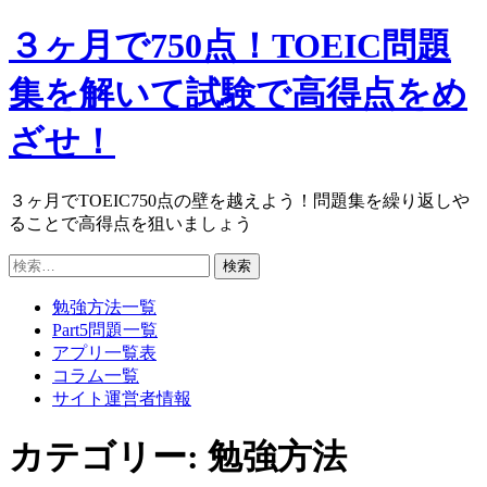
３ヶ月で750点！TOEIC問題
集を解いて試験で高得点をめ
ざせ！
３ヶ月でTOEIC750点の壁を越えよう！問題集を繰り返しや
ることで高得点を狙いましょう
検
索:
勉強方法一覧
Part5問題一覧
アプリ一覧表
コラム一覧
サイト運営者情報
カテゴリー:
勉強方法