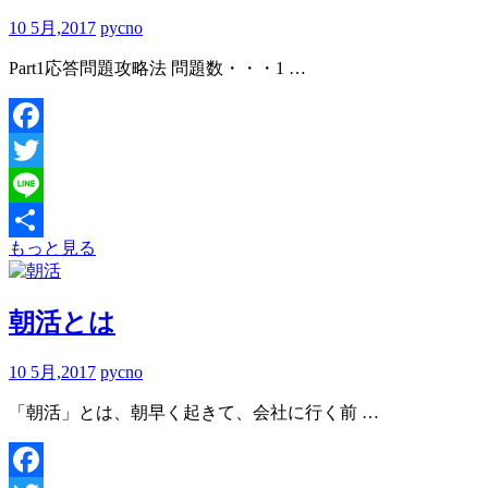
10 5月,2017
pycno
Part1応答問題攻略法 問題数・・・1 …
Facebook
Twitter
Line
もっと見る
共
有
朝活とは
10 5月,2017
pycno
「朝活」とは、朝早く起きて、会社に行く前 …