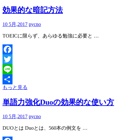
有
効果的な暗記方法
10 5月,2017
pycno
TOEICに限らず、あらゆる勉強に必要と …
Facebook
Twitter
Line
もっと見る
共
有
単語力強化Duoの効果的な使い方
10 5月,2017
pycno
DUOとは Duoとは、560本の例文を …