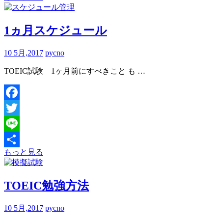
有
1ヵ月スケジュール
10 5月,2017
pycno
TOEIC試験 1ヶ月前にすべきこと も …
Facebook
Twitter
Line
もっと見る
共
有
TOEIC勉強方法
10 5月,2017
pycno