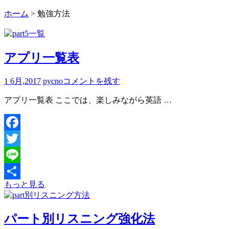
ホーム
>
勉強方法
アプリ一覧表
1 6月,2017
pycno
コメントを残す
アプリ一覧表 ここでは、楽しみながら英語 …
Facebook
Twitter
Line
もっと見る
共
有
パート別リスニング強化法