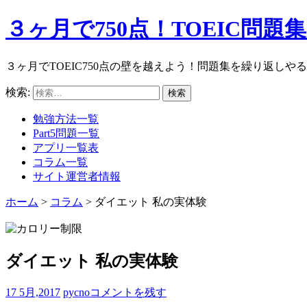
３ヶ月で750点！TOEIC問
３ヶ月でTOEIC750点の壁を越えよう！問題集を繰り返し
検索:
勉強方法一覧
Part5問題一覧
アプリ一覧表
コラム一覧
サイト運営者情報
ホーム
>
コラム
>
ダイエット 私の実体験
ダイエット 私の実体験
17 5月,2017
pycno
コメントを残す