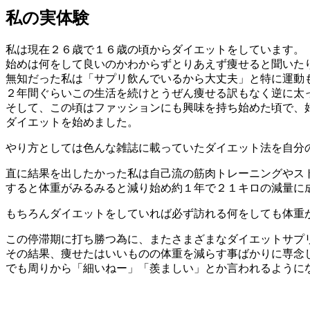
私の実体験
私は現在２６歳で１６歳の頃からダイエットをしています。
始めは何をして良いのかわからずとりあえず痩せると聞いた
無知だった私は「サプリ飲んでいるから大丈夫」と特に運動
２年間ぐらいこの生活を続けとうぜん痩せる訳もなく
逆に太
そして、この頃はファッションにも興味を持ち始めた頃で、
ダイエットを始めました。
やり方としては色んな雑誌に載っていたダイエット法を自分
直に結果を出したかった私は自己流の筋肉トレーニングやス
すると体重がみるみると減り始め約１年で２１キロの減量に
もちろんダイエットをしていれば必ず訪れる何をしても体重
この停滞期に打ち勝つ為に、またさまざまなダイエットサプ
その結果、痩せたはいいものの体重を減らす事ばかりに専念
でも周りから「細いねー」「羨ましい」とか言われるように