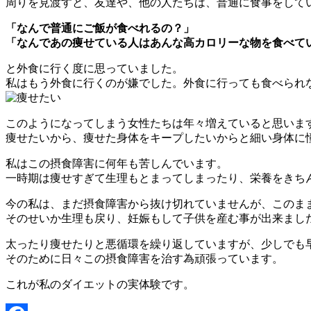
周りを見渡すと、友達や、他の人たちは、普通に食事をして
「なんで普通にご飯が食べれるの？」
「なんであの痩せている人はあんな高カロリーな物を食べて
と外食に行く度に思っていました。
私はもう外食に行くのが嫌でした。外食に行っても食べられ
このようになってしまう女性たちは年々増えていると思いま
痩せたいから、痩せた身体をキープしたいからと細い身体に
私はこの摂食障害に何年も苦しんでいます。
一時期は痩せすぎて生理もとまってしまったり、栄養をきち
今の私は、まだ摂食障害から抜け切れていませんが、このま
そのせいか生理も戻り、妊娠もして子供を産む事が出来まし
太ったり痩せたりと悪循環を繰り返していますが、少しでも
そのために日々この摂食障害を治す為頑張っています。
これが私のダイエットの実体験です。