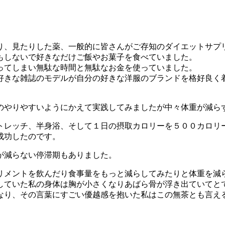
り、見たりした薬、一般的に皆さんがご存知のダイエットサプ
もしないで好きなだけご飯やお菓子を食べていました。
ってしまい
無駄な時間と無駄なお金を使っていました。
好きな雑誌のモデルが自分の好きな洋服のブランドを格好良く
のやりやすいようにかえて実践してみましたが中々体重が減ら
トレッチ、半身浴、そして１日の摂取カロリーを５００カロリ
成功したのです。
が減らない停滞期もありました。
リメントを飲んだり食事量をもっと減らしてみたりと体重を減
していた私の身体は胸が小さくなりあばら骨が浮き出ていてと
なり、その言葉にすごい優越感を抱いた私はこの無茶とも言え