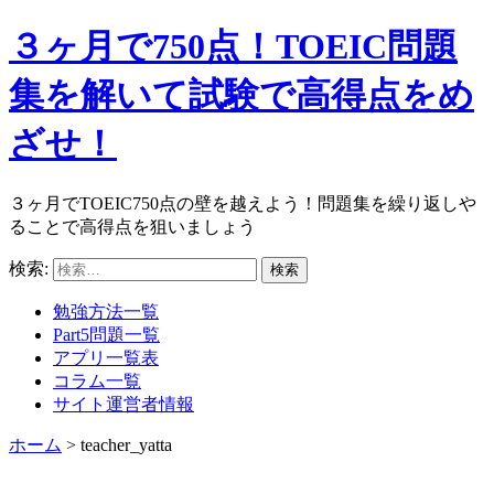
３ヶ月で750点！TOEIC問題
集を解いて試験で高得点をめ
ざせ！
３ヶ月でTOEIC750点の壁を越えよう！問題集を繰り返しや
ることで高得点を狙いましょう
検索:
勉強方法一覧
Part5問題一覧
アプリ一覧表
コラム一覧
サイト運営者情報
ホーム
>
teacher_yatta